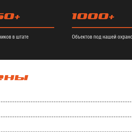
50+
1000+
ников в штате
Объектов под нашей охран
ены