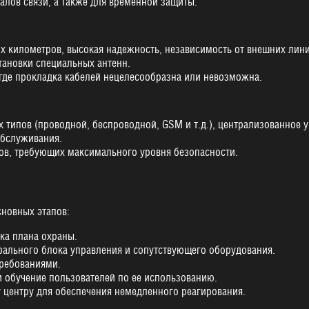
алов связи, а также для временной защиты.
х километров, высокая надежность, независимость от внешних лини
тановки специальных антенн.
где прокладка кабелей нецелесообразна или невозможна.
 типов (проводной, беспроводной, GSM и т.д.), централизованное 
обслуживания.
ов, требующих максимального уровня безопасности.
сновных этапов:
ка плана охраны.
рального блока управления и сопутствующего оборудования.
требованиями.
и обучение пользователей по ее использованию.
центру для обеспечения немедленного реагирования.