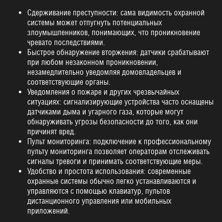
Статьи
Сдерживание преступности: сама видимость охранной
Примеры договоров
системы может отпугнуть потенциальных
злоумышленников, понимающих, что проникновение
Реквизиты
чревато последствиями.
КОМПАНИЯ
Быстрое обнаружение вторжения: датчики срабатывают
при любом незаконном проникновении,
О компании
незамедлительно уведомляя домовладельцев и
Отзывы
соответствующие органы.
Уведомления о пожаре и других чрезвычайных
Вакансии
ситуациях: сигнализирующие устройства часто оснащены
Контакты
датчиками дыма и угарного газа, которые могут
обнаруживать угрозы безопасности до того, как они
8 (4012) 35-39-41
причинят вред.
Пульт мониторинга: подключение к профессиональному
Офис, пн-пт: 8.30 - 17.30
пульту мониторинга позволяет операторам отслеживать
сигналы тревоги и принимать соответствующие меры.
8 (4012) 35-39-85
Удобство и простота использования: современные
охранные системы обычно легко устанавливаются и
Дежурная часть: 24 / 7
управляются с помощью клавиатур, пультов
дистанционного управления или мобильных
shield@vst39.ru
приложений.