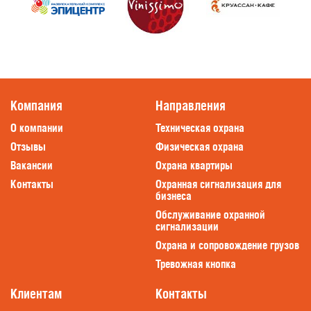
Компания
Направления
О компании
Техническая охрана
Отзывы
Физическая охрана
Вакансии
Охрана квартиры
Контакты
Охранная сигнализация для
бизнеса
Обслуживание охранной
сигнализации
Охрана и сопровождение грузов
Тревожная кнопка
Клиентам
Контакты