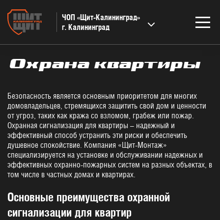
ЧОП «Щит-Калининград»
г. Калининград
Охрана квартиры
НАПРАВЛЕНИЯ
Техническая охрана
Безопасность является основным приоритетом для многих
Физическая охрана
домовладельцев, стремящихся защитить свой дом и ценности
Охрана квартиры
от угроз, таких как кража со взломом, грабеж или пожар.
Охранная сигнализация для квартиры – надежный и
Охранная сигнализация для бизнеса
эффективный способ устранить эти риски и обеспечить
Обслуживание охранной сигнализации
душевное спокойствие. Компания «Щит-Монтаж»
специализируется на установке и обслуживании надежных и
Охрана и сопровождение грузов
эффективных охранно-пожарных систем на разных объектах, в
Тревожная кнопка
том числе в частных домах и квартирах.
Цены
Основные преимущества охранной
КЛИЕНТАМ
сигнализации для квартир
Акции