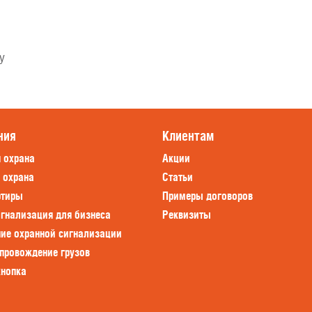
у
ния
Клиентам
я охрана
Акции
 охрана
Статьи
ртиры
Примеры договоров
игнализация для бизнеса
Реквизиты
ие охранной сигнализации
опровождение грузов
кнопка